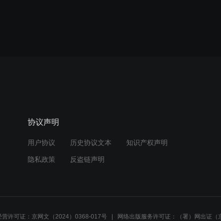
协议声明
用户协议
历史协议文本
知识产权声明
隐私政策
反盗链声明
营许可证：京网文（2024）0368-017号
网络出版服务许可证：（署）网出证（京