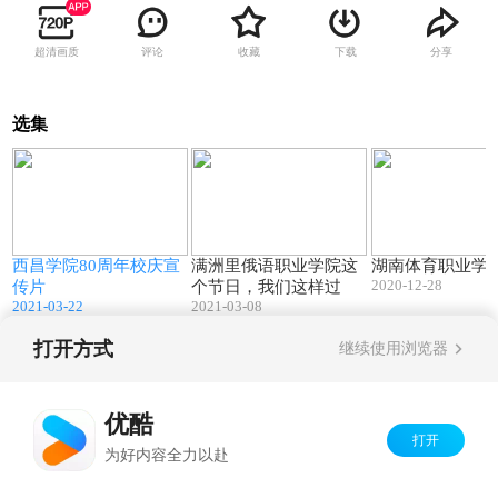
超清画质
评论
收藏
下载
分享
选集
1
09:24
02:05
西昌学院80周年校庆宣
满洲里俄语职业学院这
湖南体育职业学
2020-12-28
传片
个节日，我们这样过
2021-03-22
2021-03-08
打开方式
继续使用浏览器
Copyright©
2026
优酷 youku.com
版权所有
京ICP备06050721号-1
优酷
打开
为好内容全力以赴