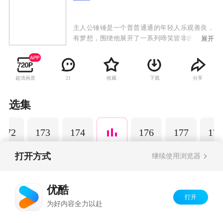
主人公锤锤是一个普普通通的年轻人乐观善良，
有梦想，围绕他展开了一系列啼笑皆非的故事。
展开
以动画为载体，通过轻松幽默的搞笑方式演绎日
常生活中发生的小故事，引发观众共鸣，传递正
能量，深受粉丝的喜爱。
超清画质
收藏
下载
分享
21
选集
172
173
174
176
177
178
打开方式
继续使用浏览器
Copyright©
2026
优酷 youku.com
版权所有
优酷
京ICP备06050721号-1
打开
为好内容全力以赴