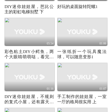
DIY迷你娃娃屋，芭比公
好玩的桌面旋转陀螺1
主的彩虹电梯别墅 下
05:54
01:06
彩色粘土DIY小鳄鱼，两
一张纸折一个玩具魔法
个大眼睛萌萌哒，看完你
球，可以随意变形1
也会
01:16
01:07
DIY迷你娃娃屋，不规则
手工制作的娃娃屋，一室
的复式小屋，还有露天的
一厅的格局很实用 上
大阳台2