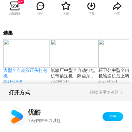
超清画质
评论
收藏
下载
分享
选集
3
02:57
00:50
大型全自动双压头打包
纸箱厂中型全自动打包
环卫处中型全自
机
机带输送机，除尘系统.
机输送机后上料
2021-03-10
MP4
2020-07-14
2020-07-14
打开方式
继续使用浏览器
Copyright©
2026
优酷 youku.com
版权所有
京ICP备06050721号-1
优酷
打开
为好内容全力以赴