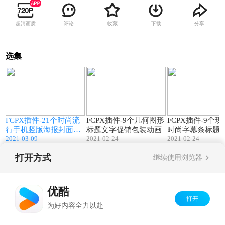
超清画质
评论
收藏
下载
分享
选集
1
00:48
01:24
FCPX插件-21个时尚流
FCPX插件-9个几何图形
FCPX插件-9个
行手机竖版海报封面图
标题文字促销包装动画
时尚字幕条标题
2021-03-09
2021-02-24
2021-02-24
文排版设计动画Instagra
画预设
m Stories
打开方式
继续使用浏览器
Copyright©
2026
优酷 youku.com
版权所有
京ICP备06050721号-1
优酷
打开
为好内容全力以赴