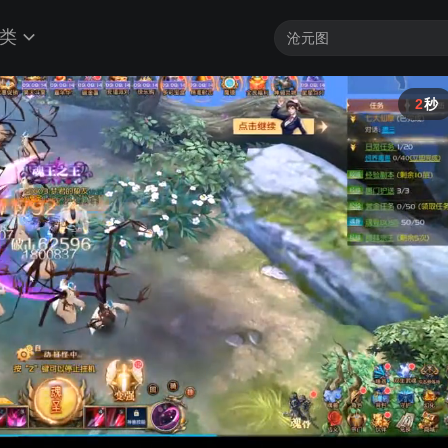
类
1
秒