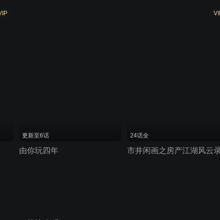
VIP
VI
更新至6话
24话全
由你玩四年
市井闲画之房产江湖风云