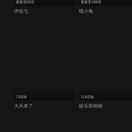
更新至69话
更新至188话
伊拾七
喵小兔
73话全
114话全
大兵来了
娱乐双响炮