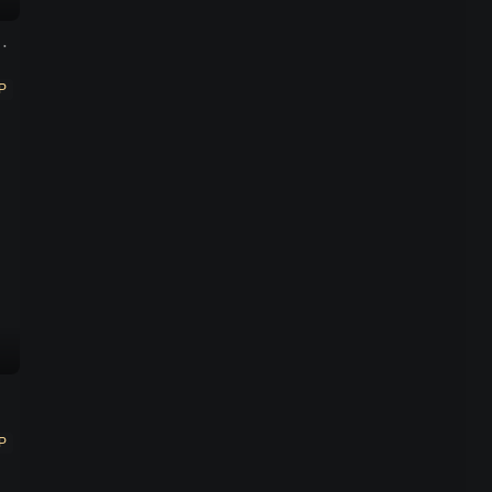
挑战 第一季
P
P