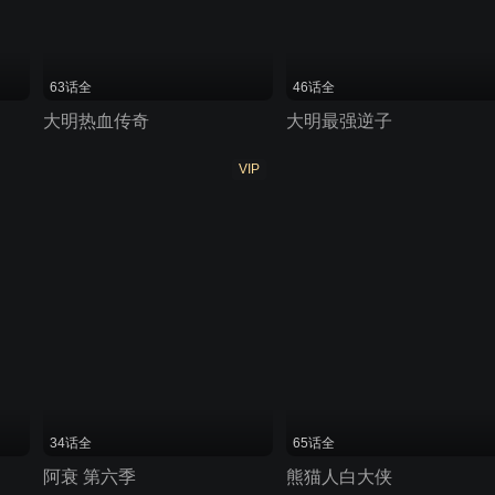
63话全
46话全
大明热血传奇
大明最强逆子
VIP
34话全
65话全
阿衰 第六季
熊猫人白大侠