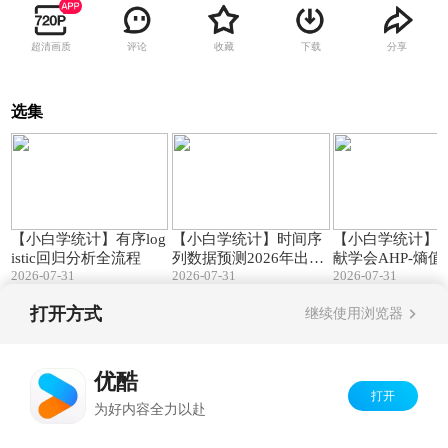
超清画质
评论
收藏
下载
分享
选集
16:41
07:09
【小白学统计】有序log
【小白学统计】时间序
【小白学统计】
istic回归分析全流程
列数据预测2026年出生
献学会AHP-熵
2026-07-31
2026-07-31
2026-07-31
人口为710万到723万
指标体系构建
打开方式
继续使用浏览器
Copyright©
2026
优酷 youku.com
版权所有
京ICP备06050721号-1
优酷
打开
为好内容全力以赴