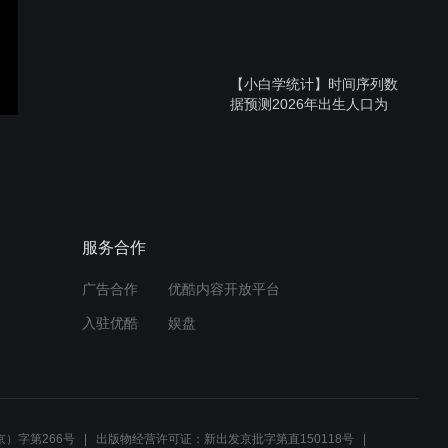
【小白学统计】时间序列数
据预测2026年出生人口为
710万到723万
【小白学统计】一篇文献学
会AHP-熵值法评价指标体系
构建
服务合作
广告合作
优酷内容开放平台
【小白学统计】耦合协调度
入驻优酷
娱盘
计算
【小白学统计】数学建模暑
假备赛小白必看
）字第266号
出版物经营许可证：新出发京批字第直150118号