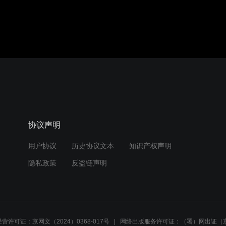
协议声明
用户协议
历史协议文本
知识产权声明
隐私政策
反盗链声明
营许可证：京网文（2024）0368-017号
网络出版服务许可证：（署）网出证（京