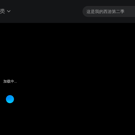
类
加载中...