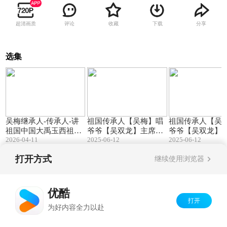
超清画质
评论
收藏
下载
分享
选集
12:39
02:23
吴梅继承人-传承人-讲
祖国传承人【吴梅】唱
祖国传承人【吴
祖国中国大禹玉西祖先
爷爷【吴双龙】主席20
爷爷【吴双龙】主
2026-04-11
25-6.
2025-06-12
25-6.
2025-06-12
历史文化2026.4.11
打开方式
继续使用浏览器
Copyright©
2026
优酷 youku.com
版权所有
京ICP备06050721号-1
优酷
打开
为好内容全力以赴