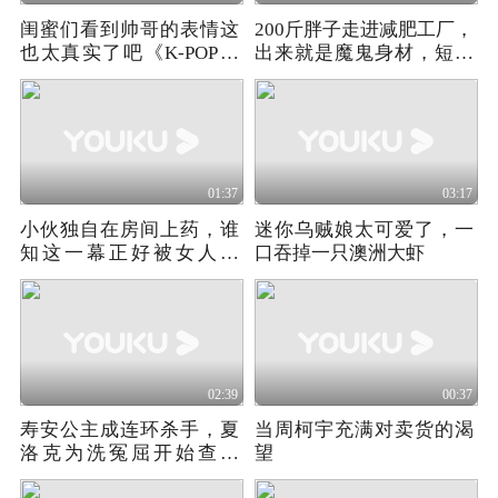
闺蜜们看到帅哥的表情这
200斤胖子走进减肥工厂，
也太真实了吧《K-POP：
出来就是魔鬼身材，短片
猎魔女团》
《减肥时代》（一）
01:37
03:17
小伙独自在房间上药，谁
迷你乌贼娘太可爱了，一
知这一幕正好被女人撞
口吞掉一只澳洲大虾
见！
02:39
00:37
寿安公主成连环杀手，夏
当周柯宇充满对卖货的渴
洛克为洗冤屈开始查案
望
《青年夏洛克》02