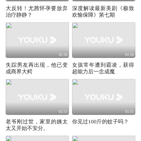
大反转！尤茜怀孕要放弃
深度解读最新美剧《极致
治疗静静？
欢愉保障》第七期
02:26
01:16
失踪男友再出现，他已变
女孩常年遭到霸凌，获得
成商界大鳄
超能力后一念成魔
02:53
01:51
老爷刚过世，家里的姨太
你见过100斤的蚊子吗？
太又开始不安分。