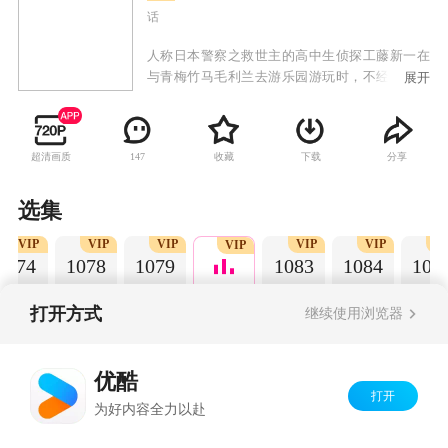
话
人称日本警察之救世主的高中生侦探工藤新一在
与青梅竹马毛利兰去游乐园游玩时，不经意中发
展开
现了行踪可疑的黑衣人。于是工藤新一尾随跟
踪，并目睹了黑衣人正在进行可疑交易。不料，
却被另一名黑衣人在背后击晕，被强行灌下一种
超清画质
收藏
下载
分享
147
名为APTX-4869的毒药，致使身体变小。为了在
不暴露真实身份并继续追踪黑衣人及其成员，情
急之下，工藤新一受到《福尔摩斯》的作者“阿瑟·
选集
柯南·道尔”和“江户川乱步”名字的启发，改名
VIP
VIP
VIP
VIP
VIP
V
为“江户川柯南”，并寄住在毛利兰的家中。作为
VIP
1074
1078
1079
1083
1084
108
侦探，柯南实在看不下去毛利小五郎经常做的一
些“发育不良”的错误推理，便帮助毛利小五郎破
了许多案子。
打开方式
继续使用浏览器
Copyright©
2026
优酷 youku.com
版权所有
优酷
京ICP备06050721号-1
打开
为好内容全力以赴