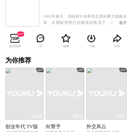
1965年春天，为响应中央和毛主席的重大战略决
策，在国际局势日趋紧张的情况下，为加强战
展开
备，逐步改变我国生产力布局，做出由东向西转
移的战略大调整，开展大三线建设。年轻气盛的
夏方舟来到金江，进入专门为大三线组建的中国
超清画质
收藏
下载
分享
28
109冶金建设公司，投身到川滇钢铁的建设中。在
这里他结识了自己的爱人秦晓丹，他们虽历经季
为你推荐
成钢的不断挑唆和各种阴谋，但最终还是走到了
一起。夏方舟的好友戚光复和陆汀兰，以及一直
APP
APP
APP
因为爱情追着夏方舟来到这片土地的李心梅，为
了三线建设付出了宝贵的青春乃至生命。在几十
年的变迁中，夏方舟以及身边的众人，来的来走
的走，但他们都完美彰显了这个时代精神和力
量。在岁月变迁中，他们的儿女也长大成人，投
身祖国的建设中。
36集全
36集全
48集全
创业年代 TV版
向警予
外交风云