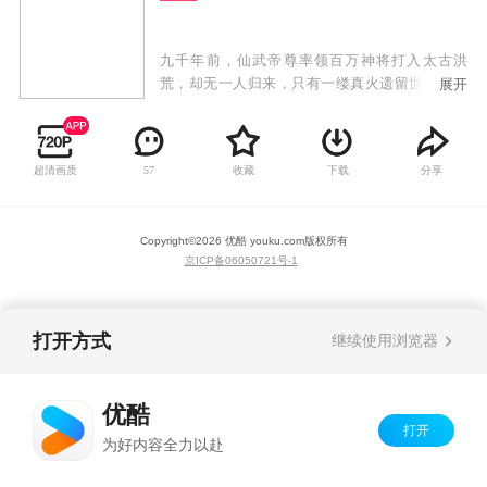
九千年前，仙武帝尊率领百万神将打入太古洪
荒，却无一人归来，只有一缕真火遗留世间。九
展开
千年后，门派废徒叶辰，被赶出宗门，无以为
家，机缘巧合之下偶得真火，再踏仙武之路。这
是一个神魔仙佛并立的世界，这是一个诸天万域
超清画质
收藏
下载
分享
57
混乱的年代，叶辰的逆天征途，由此开始。
Copyright©
2026
优酷 youku.com
版权所有
京ICP备06050721号-1
打开方式
继续使用浏览器
优酷
打开
为好内容全力以赴