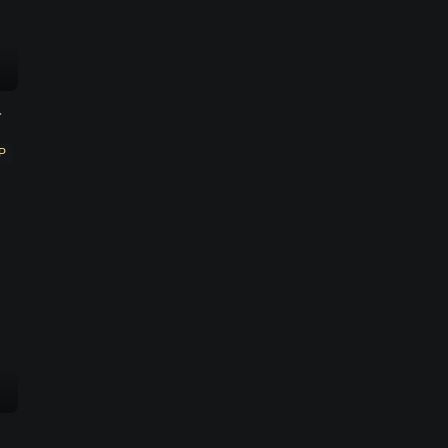
助了！
P