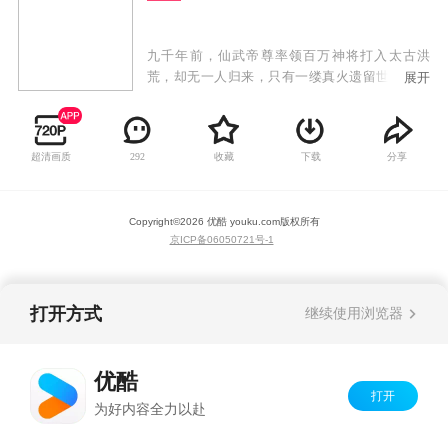
九千年前，仙武帝尊率领百万神将打入太古洪
荒，却无一人归来，只有一缕真火遗留世间。九
展开
千年后，门派废徒叶辰，被赶出宗门，无以为
家，机缘巧合之下偶得真火，再踏仙武之路。这
是一个神魔仙佛并立的世界，这是一个诸天万域
超清画质
收藏
下载
分享
292
混乱的年代，叶辰的逆天征途，由此开始。
Copyright©
2026
优酷 youku.com
版权所有
京ICP备06050721号-1
打开方式
继续使用浏览器
优酷
打开
为好内容全力以赴