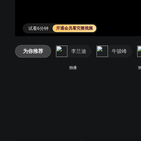
试看6分钟
开通会员看完整视频
为你推荐
李兰迪
牛骏峰
独播