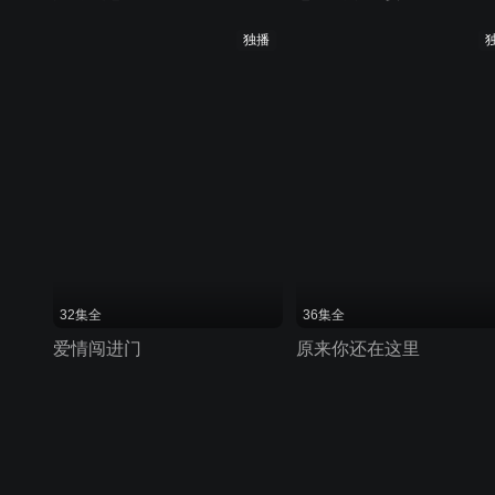
独播
32集全
36集全
爱情闯进门
原来你还在这里