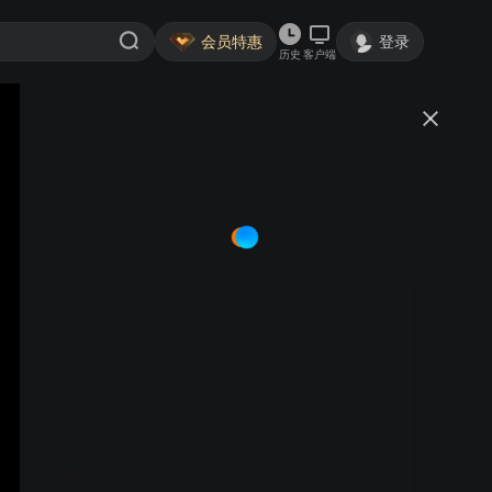
会员特惠
登录
历史
客户端
视频
讨论
123
舍我其谁
简介
52.43
7.2分
人间宝酷
都市爱情
青春竞技
N刷指数
李兰迪 牛骏峰 韩玖诺 秦天宇 | 天才棋手因误会与实习记者
假戏真做，经历低谷后，二人携手重振棋坛，弘扬围棋文
化。
首3月每月15元