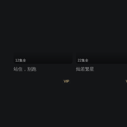
12集全
22集全
站住，别跑
灿若繁星
VIP