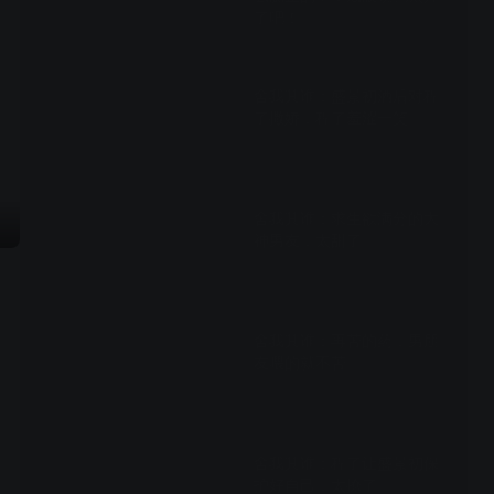
了吧！
01:34
舍我其谁：盛景初酒后对程
了撒娇，程了羞涩一笑
01:32
舍我其谁：求生欲满分的大
神男友，太甜了
01:15
舍我其谁：再苦的药，男朋
友喂的就不苦
02:23
舍我其谁：程了让盛景初保
护好自己，太撩了