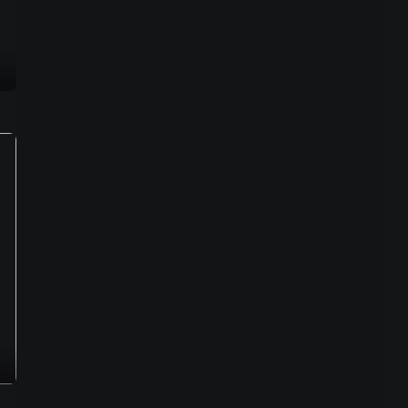
02:12
舍我其谁：盛夏初程CP第一
次正式接吻，太好磕了
01:22
舍我其谁：盛景初潇洒躲闪
和走位，女友欣喜不已
01:12
舍我其谁：还是老婆的吻
香，发博变手滑
02:44
舍我其谁：美女棋手当众表
白盛景初，太直接了