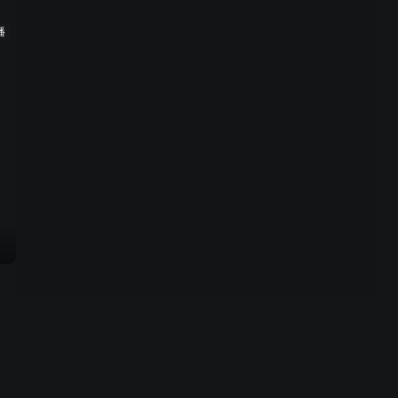
播
01:06
舍我其谁：在采访中说情
话，盛景初可太会了
01:01
围棋天才凭记忆重组二维
码，成功加上女孩微信
02:31
绿茶女来下战书欲抢夺盛景
初，程了从容应对
02:23
神操作！男主用围棋复原姑
娘二维码加好友