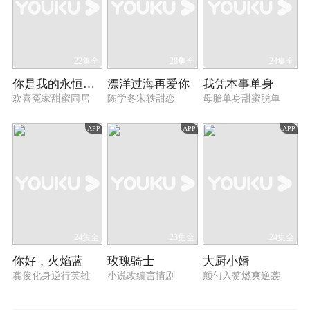
22集全
28集全
24集全
你是我的永恒星辰
漂洋过海再爱你
我凭本事单身
欢喜冤家甜蜜同居
陈学冬宋轶甜恋
母胎单身甜蜜脱单
APP
APP
APP
24集全
23集全
24集全
你好，火焰蓝
玫瑰骑士
大厨小婿
龚俊化身逆行英雄
小说改编言情剧
颠勺入赘燃爽逆袭