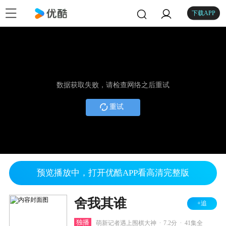
下载APP
数据获取失败，请检查网络之后重试
重试
预览播放中，打开优酷APP看高清完整版
舍我其谁
+追
.
.
独播
萌新记者遇上围棋大神
7.2分
41集全