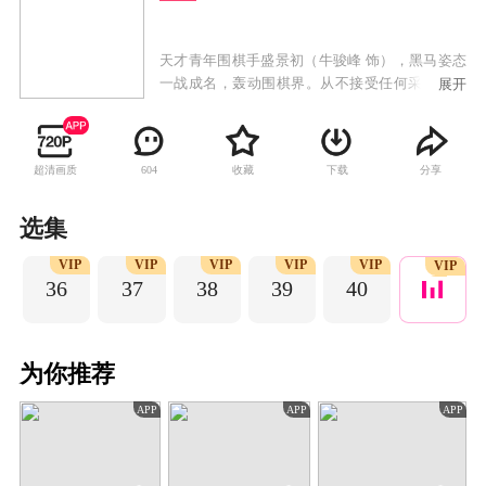
天才青年围棋手盛景初（牛骏峰 饰），黑马姿态
一战成名，轰动围棋界。从不接受任何采访的他
展开
成为了众多媒体争相报道的对象。实习记者程了
（李兰迪 饰）帮盛景初解围，却被误会为他的女
友，两人假戏真做，没想到却终成眷属。随后，
超清画质
收藏
下载
分享
604
盛景初遭遇了比赛失利、被师父赶出道场等打
击，他的人生跌入低谷，程了不离不弃，两人互
相激励。最终，程了运用新媒体宣传围棋，弘扬
选集
传统，成为优秀文化记者。而盛景初坚守棋道，
P
VIP
VIP
VIP
VIP
VIP
磨练棋艺，让更多的年轻人关注围棋，成为传承
VIP
36
37
38
39
40
中国围棋精神的新生代力量。
为你推荐
APP
APP
APP