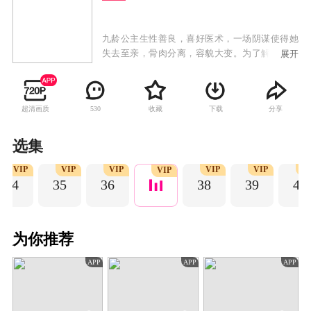
九龄公主生性善良，喜好医术，一场阴谋使得她
失去至亲，骨肉分离，容貌大变。为了解开事情
展开
真相，揪出幕后真凶，隐姓埋名的九龄来到阳城
方家，休生养息，苦练技艺，磨炼自我，集结力
量，从微小的细节查起，最终探查到阴谋的背后
超清画质
收藏
下载
分享
530
藏着昔日皇家血脉被屠戮的真相。知晓真相后的
九龄凭着坚韧不拔的品质，回到京城，在凶手不
断的骚扰和攻击中建立了医馆九龄堂，济世救
选集
人，受人尊崇，一步步走上高位，历尽重重艰
VIP
VIP
VIP
VIP
VIP
V
险，最终让真相大白于天下。
VIP
34
35
36
38
39
40
为你推荐
APP
APP
APP