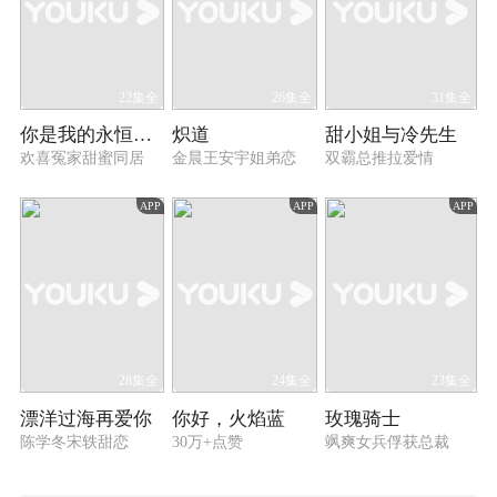
22集全
26集全
31集全
你是我的永恒星辰
炽道
甜小姐与冷先生
欢喜冤家甜蜜同居
金晨王安宇姐弟恋
双霸总推拉爱情
APP
APP
APP
28集全
24集全
23集全
漂洋过海再爱你
你好，火焰蓝
玫瑰骑士
陈学冬宋轶甜恋
30万+点赞
飒爽女兵俘获总裁