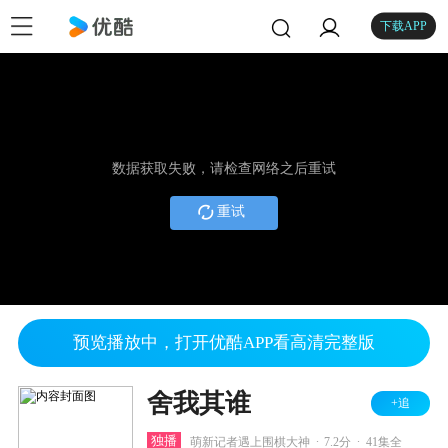
下载APP
数据获取失败，请检查网络之后重试
重试
预览播放中，打开优酷APP看高清完整版
舍我其谁
+追
.
.
独播
萌新记者遇上围棋大神
7.2分
41集全