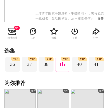
天才青年围棋手盛景初（牛骏峰 饰），黑马姿态
一战成名，轰动围棋界。从不接受任何采访的他
展开
成为了众多媒体争相报道的对象。实习记者程了
（李兰迪 饰）帮盛景初解围，却被误会为他的女
友，两人假戏真做，没想到却终成眷属。随后，
超清画质
收藏
下载
分享
127
盛景初遭遇了比赛失利、被师父赶出道场等打
击，他的人生跌入低谷，程了不离不弃，两人互
相激励。最终，程了运用新媒体宣传围棋，弘扬
选集
传统，成为优秀文化记者。而盛景初坚守棋道，
P
VIP
VIP
VIP
VIP
VIP
磨练棋艺，让更多的年轻人关注围棋，成为传承
VIP
36
37
38
40
41
中国围棋精神的新生代力量。
为你推荐
APP
APP
APP