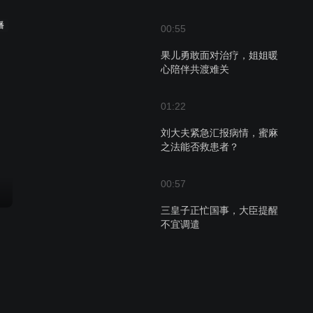
播
00:55
果儿勇敢面对治疗，姐姐暖
心陪伴共渡难关
01:22
刘大夫紧急汇报病情，蜜麻
之法能否救患者？
00:57
三皇子正忙国事，大臣提醒
不宜调遣
00:46
朱瓒受命代表朝廷，赴青山
别院主持大局