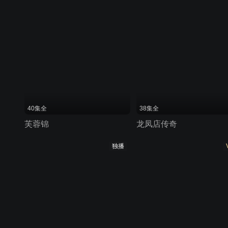
40集全
38集全
芙蓉锦
龙凤店传奇
独播