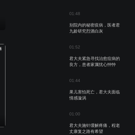
01:48
别院内的秘密疫病，医者君
九龄研究烈酒白灰
01:52
播
君大夫紧急寻找治愈痘病的
良方，患者家属忧心忡忡
01:44
果儿害怕死亡，君大夫面临
情感漩涡
01:00
君大夫施针缓解疼痛，程老
丈康复之路有希望