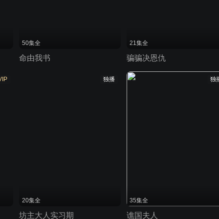
50集全
21集全
命由我书
骗骗决恩仇
VIP
独播
独
20集全
35集全
坊主大人实习期
谯国夫人