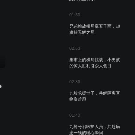
01:56
兄弟挑战棋局赢五千两，却
难解无解之局
02:53
集市上的棋局挑战，小男孩
的惊人胜利引众人侧目
02:36
播
九龄求援世子，共解隔离区
物资难题
01:40
九龄号召医护人员，共赴病
患一线的暖心瞬间