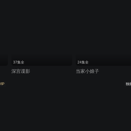
37集全
24集全
深宫谍影
当家小娘子
VIP
独