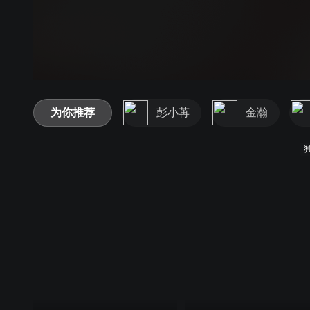
为你推荐
彭小苒
金瀚