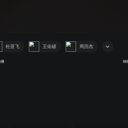
杜亚飞
王佑硕
周历杰
独播
独