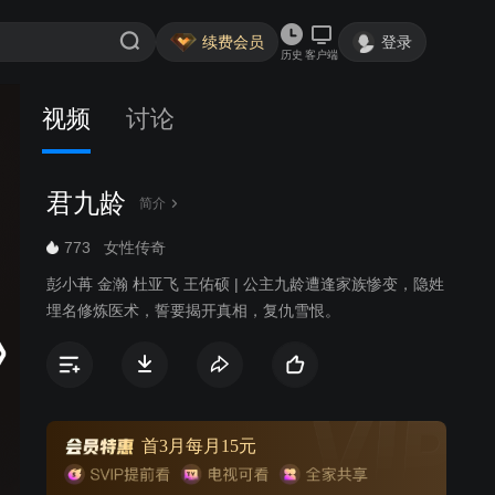
续费会员
登录
历史
客户端
视频
讨论
君九龄
简介
773
女性传奇
彭小苒 金瀚 杜亚飞 王佑硕 | 公主九龄遭逢家族惨变，隐姓
埋名修炼医术，誓要揭开真相，复仇雪恨。
首3月每月15元