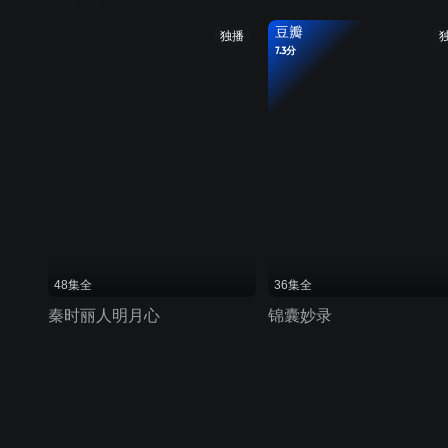
豆瓣
独播
7.3分
48集全
36集全
秦时丽人明月心
锦囊妙录