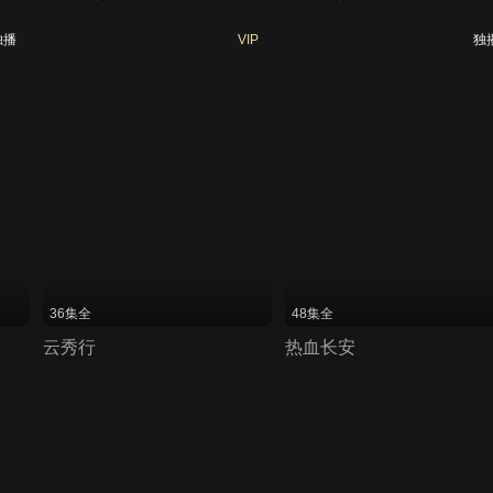
独播
VIP
独
36集全
48集全
云秀行
热血长安