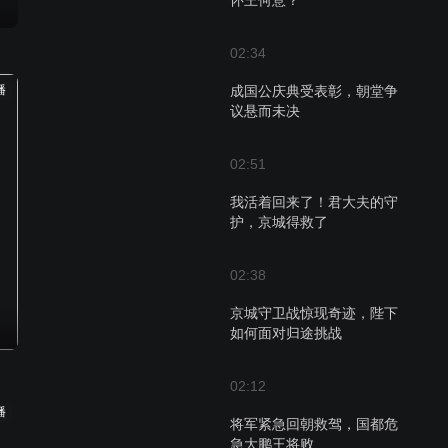
怀王何意？
02:34
播
成国公庆典受表彰，朝堂争
议悬而未决
02:51
我活着回来了！君大夫的守
护，京城得救了
02:38
京城守卫战惊现奇迹，陛下
如何面对归途挑战
02:12
播
将军紧急回朝救驾，国都危
急大鹏王将败