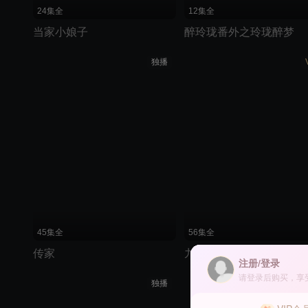
24集全
12集全
当家小娘子
醉玲珑番外之玲珑醉梦
独播
45集全
56集全
传家
九州缥缈录
注册/登录
请登录后购买，享
独播