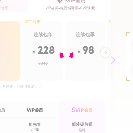
SVIP会员
员
可使用
VIP会员+电视端可看+SVIP剧场
首年特惠
特惠5.5折
连续包年
连续包季
年卡
228
98
2
￥
￥
￥
¥348
¥488
24集全
36集全
花轿喜事
大唐女法医
独播
独
5元/月续费，可随时取消。