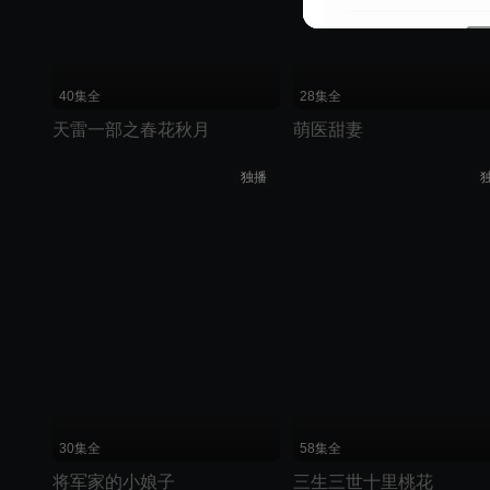
40集全
28集全
天雷一部之春花秋月
萌医甜妻
独播
30集全
58集全
将军家的小娘子
三生三世十里桃花