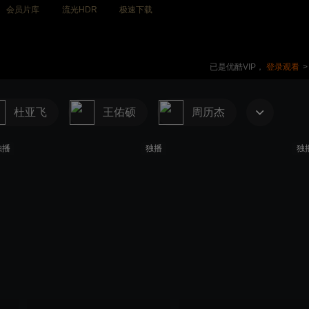
会员片库
流光HDR
极速下载
已是优酷VIP，
登录观看
>
杜亚飞
王佑硕
周历杰
独播
独播
独