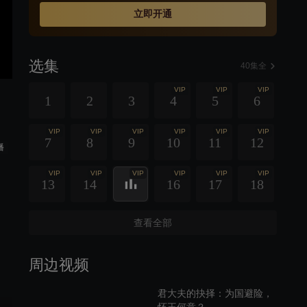
立即开通
选集
40集全
VIP
VIP
VIP
1
2
3
4
5
6
VIP
VIP
VIP
VIP
VIP
VIP
7
8
9
10
11
12
播
VIP
VIP
VIP
VIP
VIP
VIP
13
14
16
17
18
查看全部
周边视频
君大夫的抉择：为国避险，