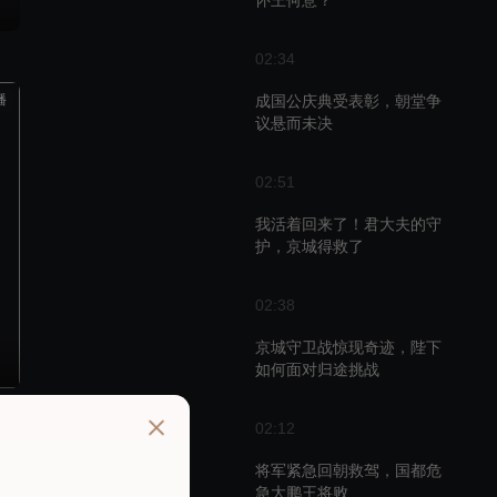
怀王何意？
02:34
播
成国公庆典受表彰，朝堂争
议悬而未决
02:51
我活着回来了！君大夫的守
护，京城得救了
02:38
京城守卫战惊现奇迹，陛下
如何面对归途挑战
02:12
播
将军紧急回朝救驾，国都危
急大鹏王将败