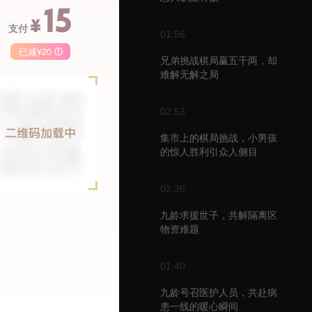
15
¥
支付
01:56
已减¥20
兄弟挑战棋局赢五千两，却
难解无解之局
季卡
月卡
68
148
50
02:53
￥
￥
集市上的棋局挑战，小男孩
的惊人胜利引众人侧目
02:36
播
九龄求援世子，共解隔离区
物资难题
01:40
九龄号召医护人员，共赴病
患一线的暖心瞬间