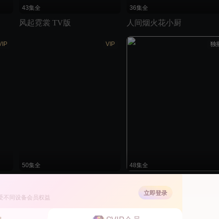
43集全
36集全
风起霓裳 TV版
人间烟火花小厨
VIP
VIP
独
50集全
48集全
独孤皇后
秦时丽人明月心
立即登录
受不同设备会员权益
独播
独播
独