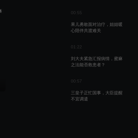
播
00:55
果儿勇敢面对治疗，姐姐暖
心陪伴共渡难关
01:22
刘大夫紧急汇报病情，蜜麻
之法能否救患者？
00:57
三皇子正忙国事，大臣提醒
不宜调遣
00:46
朱瓒受命代表朝廷，赴青山
别院主持大局