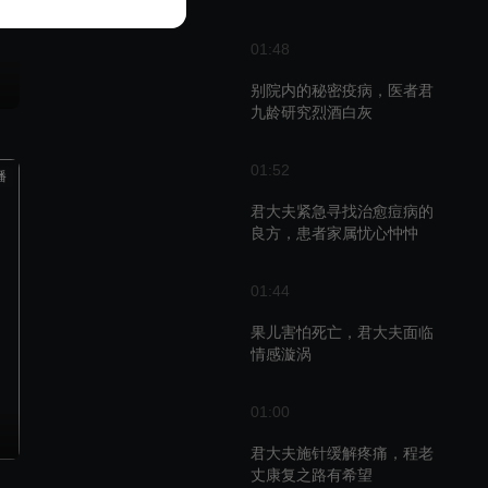
01:48
别院内的秘密疫病，医者君
九龄研究烈酒白灰
01:52
播
君大夫紧急寻找治愈痘病的
良方，患者家属忧心忡忡
01:44
果儿害怕死亡，君大夫面临
情感漩涡
01:00
君大夫施针缓解疼痛，程老
丈康复之路有希望