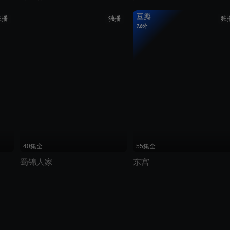
豆瓣
独播
独播
独
7.6分
划线价说明：优酷展示的划线价为建议零售价
40集全
55集全
蜀锦人家
东宫