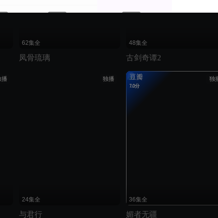
62集全
48集全
凤骨琉璃
古剑奇谭2
豆瓣
独播
独播
独
7.0分
24集全
36集全
与君行
媚者无疆