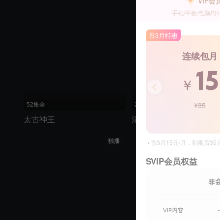
VIP会
手机/平板/电脑均
首3月特惠
连续包月
15
￥
¥35
52集全
24集全
太古神王
清落
独播
首3月15元/月，到期后3
SVIP会员权益