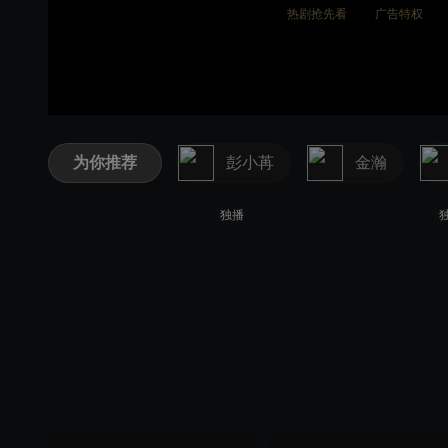
热剧抢先看
广告特权
为你推荐
彭小苒
金瀚
独播