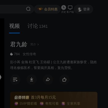
会员特惠
登录
历史
客户端
视频
讨论
1341
君九龄
简介
784
女性传奇
彭小苒 金瀚 杜亚飞 王佑硕 | 公主九龄遭逢家族惨变，隐姓
埋名修炼医术，誓要揭开真相，复仇雪恨。
首3月每月15元