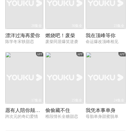
28集全
30集全
23集全
漂洋过海再爱你
燃烧吧！废柴
我在顶峰等你
陈学冬宋轶甜恋
废柴同居爆笑逆袭
命运爆改顶峰相见
APP
APP
APP
17集全
25集全
24集全
愿有人陪你颠沛流离
偷偷藏不住
我凭本事单身
跨次元的奇幻爱情
稚段情长全糖甜恋
母胎单身甜蜜脱单