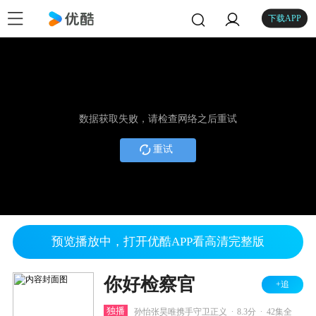
下载APP
数据获取失败，请检查网络之后重试
重试
预览播放中，打开优酷APP看高清完整版
你好检察官
+追
.
.
独播
孙怡张昊唯携手守卫正义
8.3分
42集全