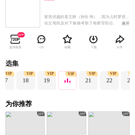
家境优越的姜文静（孙怡 饰），因为儿时梦想，
在父母的反对下偷偷考取了检察官职位，紧张的
展开
工作环境，让从小受到“花瓶式”教育的她，显得
格格不入。职场上的犯错，生活上的不接地气，
让这位大小姐一度陷入低谷，质疑梦想的真谛。
超清画质
收藏
下载
分享
129
直到律师任天宇（张昊唯 饰）如欢喜冤家一般出
现在她的生活里，无数次的机缘巧合和案件的交
集中，让二人渐生感情， 在一次次的案件和事件
选集
中渐渐成长。姜文静越发成长为一名合格的检察
VIP
VIP
VIP
VIP
VIP
VI
官，而任天宇身上的秘密也渐渐浮现。
VIP
17
18
19
21
22
23
为你推荐
APP
APP
APP