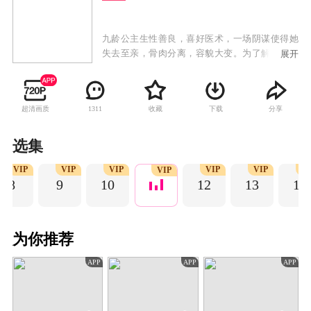
九龄公主生性善良，喜好医术，一场阴谋使得她
失去至亲，骨肉分离，容貌大变。为了解开事情
展开
真相，揪出幕后真凶，隐姓埋名的九龄来到阳城
方家，休生养息，苦练技艺，磨炼自我，集结力
量，从微小的细节查起，最终探查到阴谋的背后
超清画质
收藏
下载
分享
1311
藏着昔日皇家血脉被屠戮的真相。知晓真相后的
九龄凭着坚韧不拔的品质，回到京城，在凶手不
断的骚扰和攻击中建立了医馆九龄堂，济世救
选集
人，受人尊崇，一步步走上高位，历尽重重艰
VIP
VIP
VIP
VIP
VIP
V
险，最终让真相大白于天下。
VIP
8
9
10
12
13
14
为你推荐
APP
APP
APP