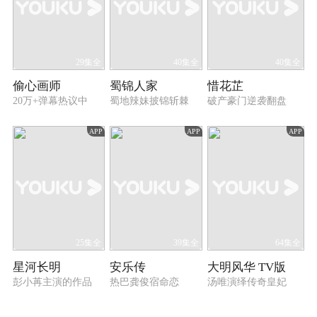
29集全
40集全
40集全
偷心画师
蜀锦人家
惜花芷
20万+弹幕热议中
蜀地辣妹披锦斩棘
破产豪门逆袭翻盘
APP
APP
APP
25集全
39集全
64集全
星河长明
安乐传
大明风华 TV版
彭小苒主演的作品
热巴龚俊宿命恋
汤唯演绎传奇皇妃