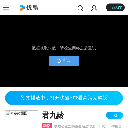
下载APP
数据获取失败，请检查网络之后重试
重试
预览播放中，打开优酷APP看高清完整版
君九龄
+追
.
.
独播
换脸公主涅槃重生逆袭虐渣
6.9分
40集全