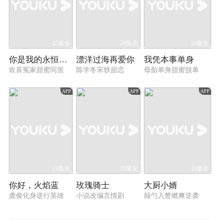
22集全
28集全
24集全
你是我的永恒星辰
漂洋过海再爱你
我凭本事单身
欢喜冤家甜蜜同居
陈学冬宋轶甜恋
母胎单身甜蜜脱单
APP
APP
APP
24集全
23集全
24集全
你好，火焰蓝
玫瑰骑士
大厨小婿
龚俊化身逆行英雄
小说改编言情剧
颠勺入赘燃爽逆袭