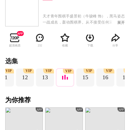
天才青年围棋手盛景初（牛骏峰 饰），黑马姿态
一战成名，轰动围棋界。从不接受任何采访的他
展开
成为了众多媒体争相报道的对象。实习记者程了
（李兰迪 饰）帮盛景初解围，却被误会为他的女
友，两人假戏真做，没想到却终成眷属。随后，
超清画质
收藏
下载
分享
232
盛景初遭遇了比赛失利、被师父赶出道场等打
击，他的人生跌入低谷，程了不离不弃，两人互
相激励。最终，程了运用新媒体宣传围棋，弘扬
选集
传统，成为优秀文化记者。而盛景初坚守棋道，
VIP
VIP
VIP
VIP
VIP
V
磨练棋艺，让更多的年轻人关注围棋，成为传承
VIP
11
12
13
15
16
17
中国围棋精神的新生代力量。
为你推荐
APP
APP
APP