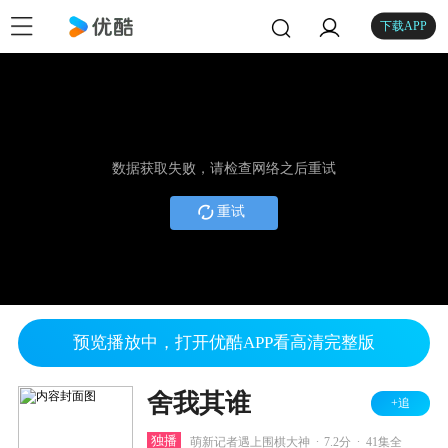
下载APP
数据获取失败，请检查网络之后重试
重试
预览播放中，打开优酷APP看高清完整版
舍我其谁
+追
.
.
独播
萌新记者遇上围棋大神
7.2分
41集全