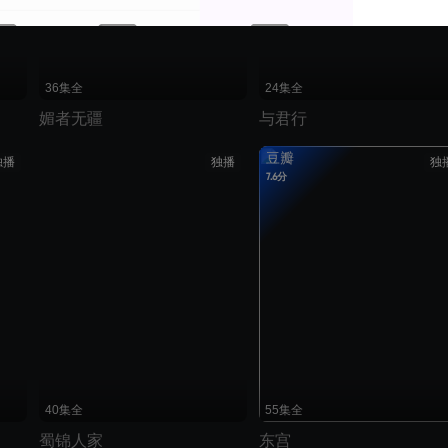
36集全
24集全
媚者无疆
与君行
豆瓣
独播
独播
独
7.6分
40集全
55集全
蜀锦人家
东宫