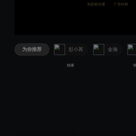
热剧抢先看
广告特权
为你推荐
彭小苒
金瀚
独播