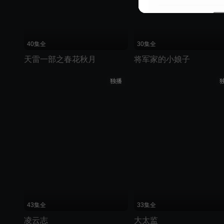
40集全
30集全
天雷一部之春花秋月
将军家的小娘子
独播
43集全
33集全
凌云志
大太监