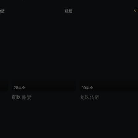
独播
独播
VI
划线价说明：优酷展示的划线价为建议零售价
28集全
90集全
萌医甜妻
龙珠传奇