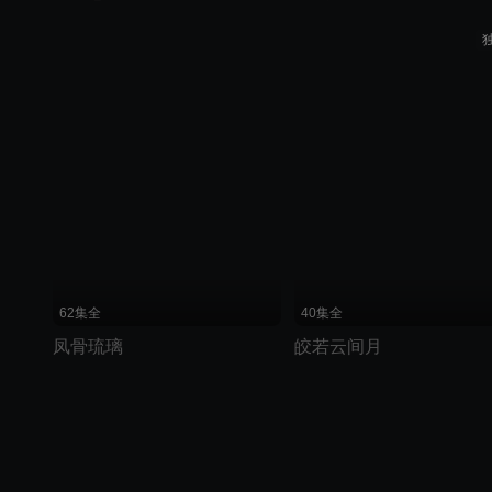
62集全
40集全
凤骨琉璃
皎若云间月