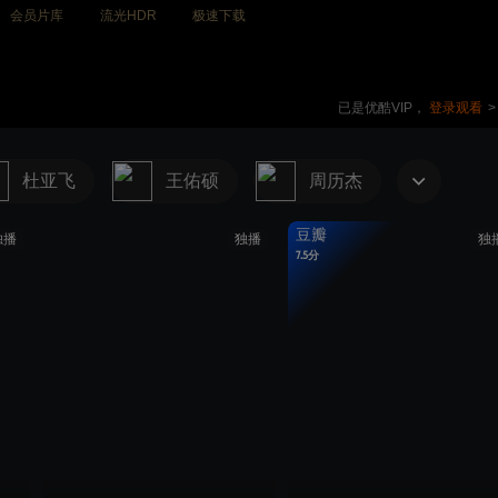
会员片库
流光HDR
极速下载
已是优酷VIP，
登录观看
>
杜亚飞
王佑硕
周历杰
豆瓣
独播
独播
独
7.5分