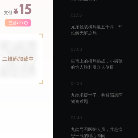
15
¥
支付
01:56
已减¥20
兄弟挑战棋局赢五千两，却
难解无解之局
季卡
月卡
68
148
50
02:53
￥
￥
集市上的棋局挑战，小男孩
的惊人胜利引众人侧目
02:36
播
九龄求援世子，共解隔离区
物资难题
01:40
九龄号召医护人员，共赴病
患一线的暖心瞬间