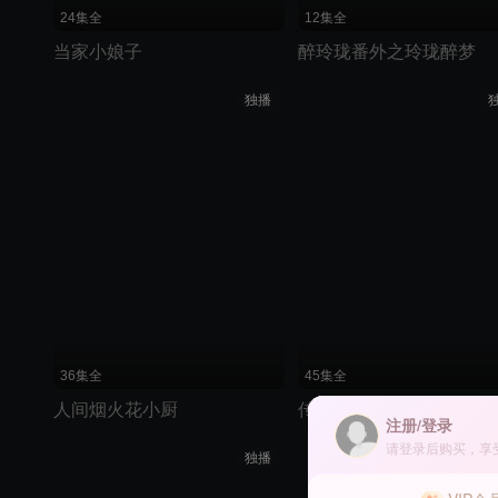
24集全
12集全
当家小娘子
醉玲珑番外之玲珑醉梦
独播
36集全
45集全
人间烟火花小厨
传家
注册/登录
请登录后购买，享
独播