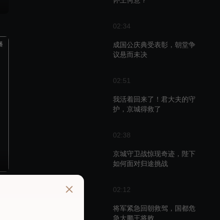
怀王何意？
02:34
播
成国公庆典受表彰，朝堂争
议悬而未决
02:51
我活着回来了！君大夫的守
护，京城得救了
02:38
京城守卫战惊现奇迹，陛下
如何面对归途挑战
02:12
播
将军紧急回朝救驾，国都危
急大鹏王将败