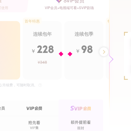
SVIP会员
员
可使用
VIP会员+电视端可看+SVIP剧场
首年特惠
特惠5.5折
连续包年
连续包季
年卡
228
98
2
￥
￥
￥
¥348
¥488
36集全
24集全
大唐女法医
清落
豆瓣
独播
独播
独
5元/月续费，可随时取消。
7.0分