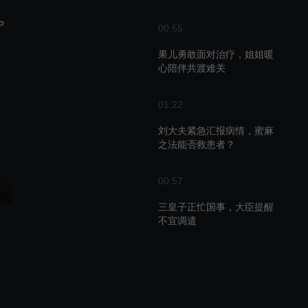
P
00:55
果儿勇敢面对治疗，姐姐暖
心陪伴共渡难关
01:22
刘大夫紧急汇报病情，蜜麻
之法能否救患者？
00:57
三皇子正忙国事，大臣提醒
不宜调遣
00:46
朱瓒受命代表朝廷，赴青山
别院主持大局