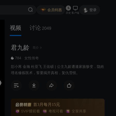
会员特惠
登录
历史
客户端
视频
讨论
2049
君九龄
简介
784
女性传奇
彭小苒 金瀚 杜亚飞 王佑硕 | 公主九龄遭逢家族惨变，隐姓
埋名修炼医术，誓要揭开真相，复仇雪恨。
首3月每月15元