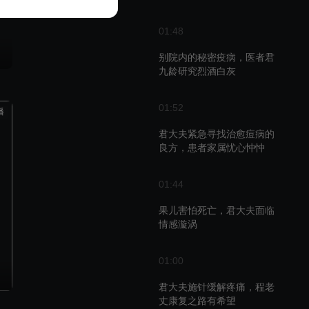
01:48
别院内的秘密疫病，医者君
九龄研究烈酒白灰
01:52
播
君大夫紧急寻找治愈痘病的
良方，患者家属忧心忡忡
01:44
果儿害怕死亡，君大夫面临
情感漩涡
01:00
君大夫施针缓解疼痛，程老
丈康复之路有希望