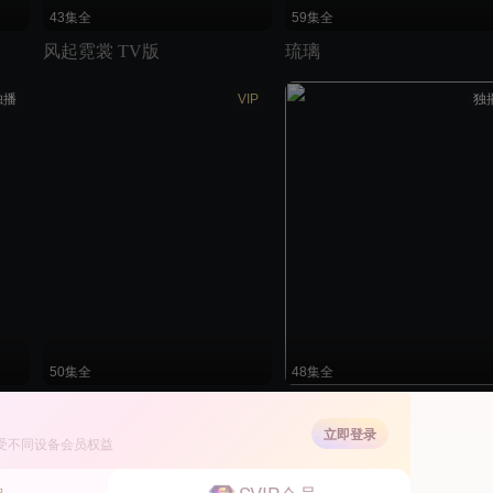
43集全
59集全
风起霓裳 TV版
琉璃
独播
VIP
独
50集全
48集全
独孤皇后
秦时丽人明月心
立即登录
受不同设备会员权益
独播
独播
独