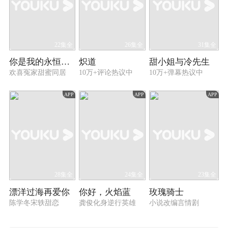
22集全
26集全
31集全
你是我的永恒星辰
炽道
甜小姐与冷先生
欢喜冤家甜蜜同居
10万+评论热议中
10万+弹幕热议中
APP
APP
APP
28集全
24集全
23集全
漂洋过海再爱你
你好，火焰蓝
玫瑰骑士
陈学冬宋轶甜恋
龚俊化身逆行英雄
小说改编言情剧