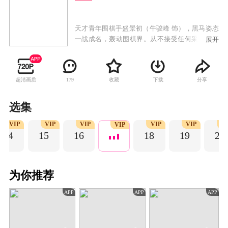
天才青年围棋手盛景初（牛骏峰 饰），黑马姿态
一战成名，轰动围棋界。从不接受任何采访的他
展开
成为了众多媒体争相报道的对象。实习记者程了
（李兰迪 饰）帮盛景初解围，却被误会为他的女
友，两人假戏真做，没想到却终成眷属。随后，
超清画质
收藏
下载
分享
179
盛景初遭遇了比赛失利、被师父赶出道场等打
击，他的人生跌入低谷，程了不离不弃，两人互
相激励。最终，程了运用新媒体宣传围棋，弘扬
选集
传统，成为优秀文化记者。而盛景初坚守棋道，
VIP
VIP
VIP
VIP
VIP
V
磨练棋艺，让更多的年轻人关注围棋，成为传承
VIP
14
15
16
18
19
20
中国围棋精神的新生代力量。
为你推荐
APP
APP
APP