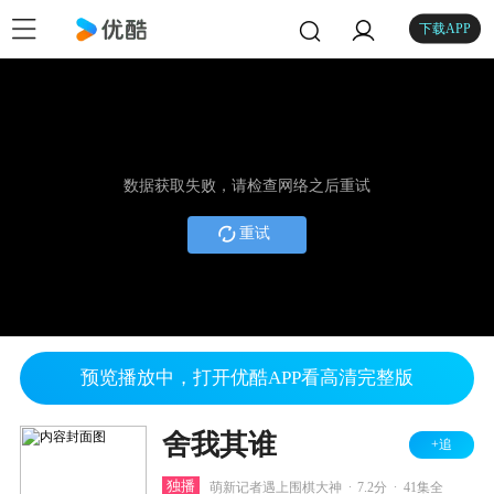
下载APP
数据获取失败，请检查网络之后重试
重试
预览播放中，打开优酷APP看高清完整版
舍我其谁
+追
.
.
独播
萌新记者遇上围棋大神
7.2分
41集全