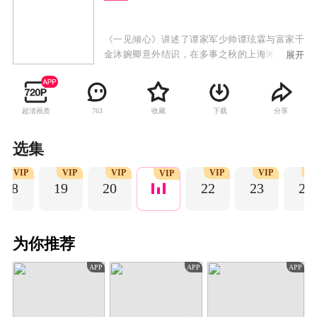
《一见倾心》讲述了谭家军少帅谭玹霖与富家千
金沐婉卿意外结识，在多事之秋的上海滩，两人
展开
从开始的斗智斗勇到结盟逆袭再到心动相爱，历
经重重磨难，命运深深地纠葛在一起，最终收获
了浪漫爱情的故事。
超清画质
收藏
下载
分享
763
选集
VIP
VIP
VIP
VIP
VIP
V
VIP
18
19
20
22
23
24
为你推荐
APP
APP
APP