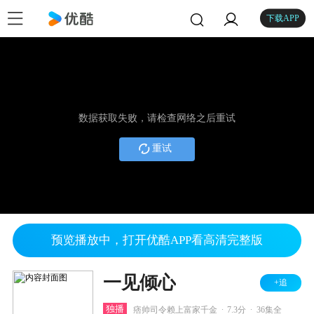
下载APP
数据获取失败，请检查网络之后重试
重试
预览播放中，打开优酷APP看高清完整版
一见倾心
+追
.
.
独播
痞帅司令赖上富家千金
7.3分
36集全