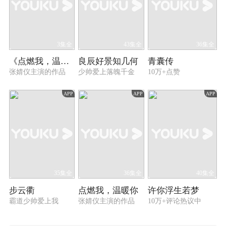
3集全
43集全
36集全
《点燃我，温暖你》心动全纪录
良辰好景知几何
青囊传
张婧仪主演的作品
少帅爱上落魄千金
10万+点赞
APP
APP
APP
35集全
36集全
40集全
步云衢
点燃我，温暖你
许你浮生若梦
霸道少帅爱上我
张婧仪主演的作品
10万+评论热议中