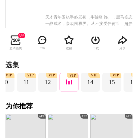
天才青年围棋手盛景初（牛骏峰 饰），黑马姿态
一战成名，轰动围棋界。从不接受任何采访的他
展开
成为了众多媒体争相报道的对象。实习记者程了
（李兰迪 饰）帮盛景初解围，却被误会为他的女
友，两人假戏真做，没想到却终成眷属。随后，
超清画质
收藏
下载
分享
230
盛景初遭遇了比赛失利、被师父赶出道场等打
击，他的人生跌入低谷，程了不离不弃，两人互
相激励。最终，程了运用新媒体宣传围棋，弘扬
选集
传统，成为优秀文化记者。而盛景初坚守棋道，
VIP
VIP
VIP
VIP
VIP
VI
磨练棋艺，让更多的年轻人关注围棋，成为传承
VIP
10
11
12
14
15
16
中国围棋精神的新生代力量。
为你推荐
APP
APP
APP