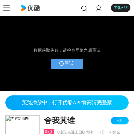
下载APP
数据获取失败，请检查网络之后重试
重试
预览播放中，打开优酷APP看高清完整版
舍我其谁
+追
.
.
独播
萌新记者遇上围棋大神
7.2分
41集全