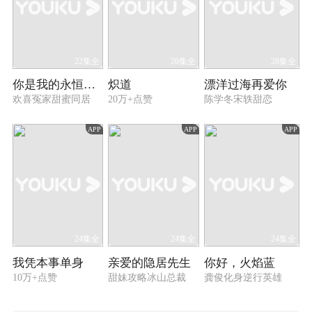
22集全
26集全
28集全
你是我的永恒星辰
炽道
漂洋过海再爱你
欢喜冤家甜蜜同居
20万+点赞
陈学冬宋轶甜恋
APP
APP
APP
24集全
24集全
24集全
我凭本事单身
亲爱的隐居先生
你好，火焰蓝
10万+点赞
甜妹攻略冰山总裁
龚俊化身逆行英雄