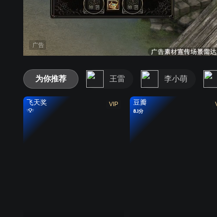
广告
为你推荐
王雷
李小萌
飞天奖
豆瓣
VIP
8.1分