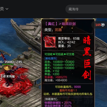
类
104
秒