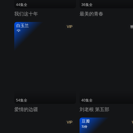
44集全
36集全
我们这十年
最美的青春
白玉兰
VIP
54集全
40集全
爱情的边疆
刘老根 第五部
豆瓣
VIP
7.1分