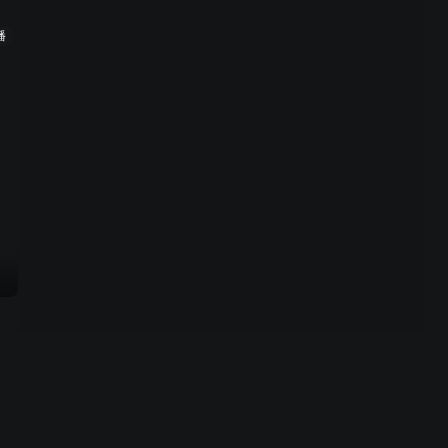
播
01:38
真心办好事的暖男，帮助被
冤枉的女子
01:12
追星一样的摩托车追逐，间
谍疑云下的艾草辽矿样
01:21
误扔矿样的工头，竟因此门
道赚到第一桶金
01:09
山火危机险酿大祸，一支村
级施工队的救援惊险