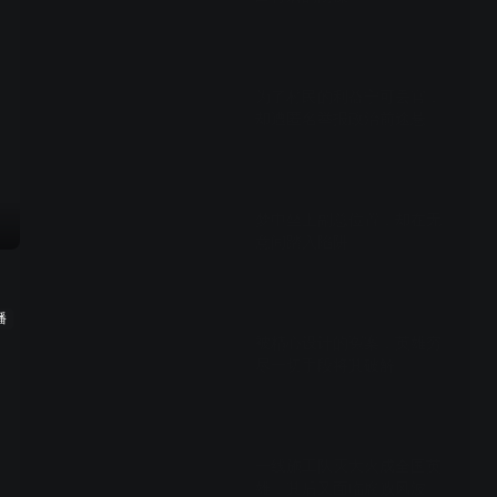
01:29
为了村民的利益宁可丢官，
却遭匿名举报政治前途悬
01:26
梦中坐上副总位置，却在无
意间踏入陷阱
00:59
播
被精心设计的冤案，英雄穷
尽一切手段将其破解
01:23
一线施工队灭大火成全国英
雄，其后又面临腐败风波