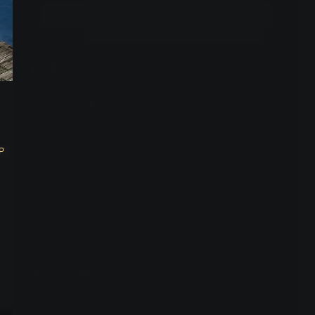
方利益的科技创新致富之路，谱写了一曲新时期乡村发展
立即开通
的振兴之歌。
选集
34集全
VIP
VIP
VIP
VIP
1
3
4
5
6
VIP
VIP
VIP
VIP
VIP
VIP
7
8
9
10
11
12
P
VIP
VIP
VIP
VIP
VIP
VIP
13
14
15
16
17
18
查看全部
周边视频
一群年轻人的英勇救援，引