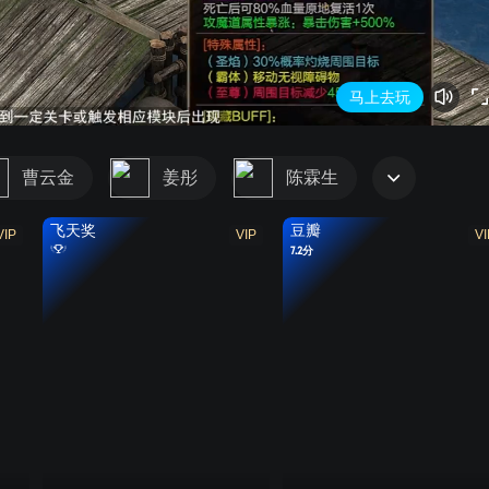
(豫)剧审字(2021)第002号
马上去玩
曹云金
姜彤
陈霖生
飞天奖
豆瓣
VIP
VIP
VI
7.2分