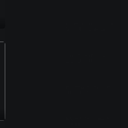
01:27
在关键时刻消失的书记，竟
深挖出合同的致命陷阱
01:26
反转高手赵细春，铁证如山
假象下的真相大白
01:27
精心策划的栽赃陷害，被一
张病历揭开真相
01:19
村委会激烈辩论，修路大计
正式展开