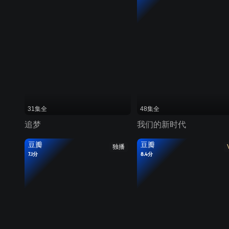
31集全
48集全
追梦
我们的新时代
豆瓣
豆瓣
独播
7.1分
8.4分