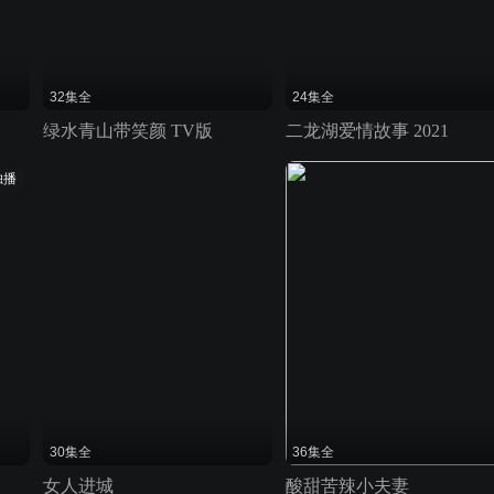
32集全
24集全
绿水青山带笑颜 TV版
二龙湖爱情故事 2021
独播
30集全
36集全
女人进城
酸甜苦辣小夫妻