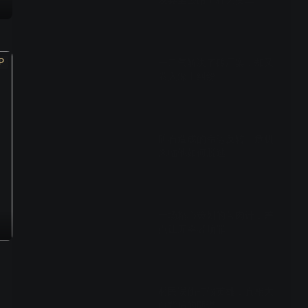
发县里公路工程大变革
01:28
P
一口气解决了砖厂案，却又
卷入深山纠纷
01:12
矿石造成的命运反转，危机
来临他如何脱逃
01:02
一场精心策划的苦肉计，差
点让无辜者顶罪
01:29
村民误伤打假英雄，真相大
白背后的阴谋