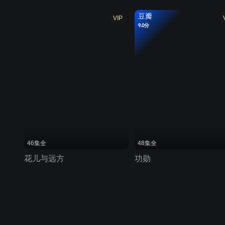
豆瓣
VIP
9.0分
46集全
48集全
花儿与远方
功勋