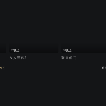
32集全
38集全
女人当官2
欢喜盈门
VIP
独