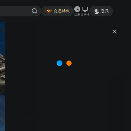
会员特惠
登录
历史
客户端
视频
讨论
120
花开山乡
简介
588
8.5分
7.1分
农村
剧情
王雷 高希希 李小萌 曹云金 | 青年干部白朗从中央机关下派
到楚川县的深度贫困村芈月山村任第一书记，他凭着强烈
的使命意识、过硬的素质和火热的情感，带领村“两委”和全
体村民，在脱贫攻坚的关键时期，面对诸如国家重要水源
地生态保护限制与养殖、矿山开发的巨大冲突，不等不
靠，狠抓党建，将生态文明建设和乡村振兴的实际结合起
来，兴办资源再生透水砖厂、玫瑰产业等一系列新型产
首3月每月15元
业。终于冲破重重阻力，用智慧和勇气闯出了一条兼顾多