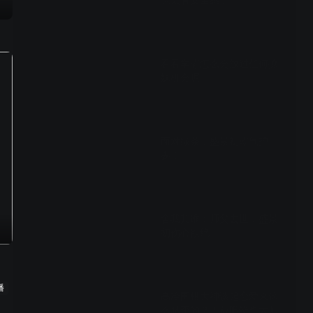
也太有安全感了
01:21
看看学霸怎么会放过任何撩
妹机会呢
00:32
面对绿茶，盛景初霸气护
妻！
01:47
舍我其谁：师父去世，盛景
初伤心欲绝
02:52
播
高冷围棋大神谈起恋爱来这
么腻歪的？！戴眼镜也太帅