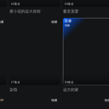
42集全
24集全
赛小花的远大前程
蓄意宠爱
豆瓣
独播
独播
7.2分
27集全
34集全
染指
远方的家
VIP
独播
独