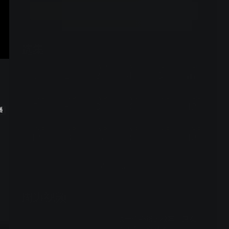
立即开通
选集
41集全
VIP
VIP
VIP
VIP
1
2
3
4
5
VIP
VIP
VIP
VIP
VIP
VIP
7
8
9
10
11
12
播
VIP
VIP
VIP
VIP
VIP
VIP
13
14
15
16
17
18
查看全部
周边视频
找一个靠谱的校草当男友，