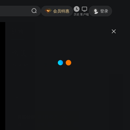
会员特惠
登录
历史
客户端
视频
讨论
362
舍我其谁
简介
52.29
7.2分
人间宝酷
都市爱情
青春竞技
N刷指数
李兰迪 牛骏峰 韩玖诺 秦天宇 | 天才棋手因误会与实习记者
假戏真做，经历低谷后，二人携手重振棋坛，弘扬围棋文
化。
首3月每月15元