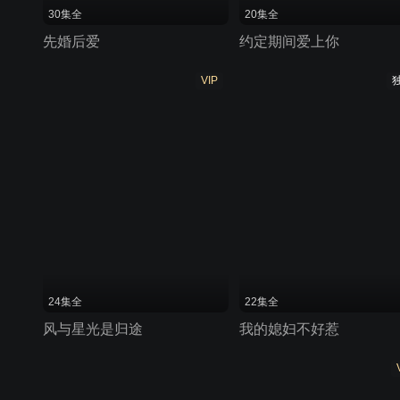
30集全
20集全
先婚后爱
约定期间爱上你
VIP
24集全
22集全
风与星光是归途
我的媳妇不好惹