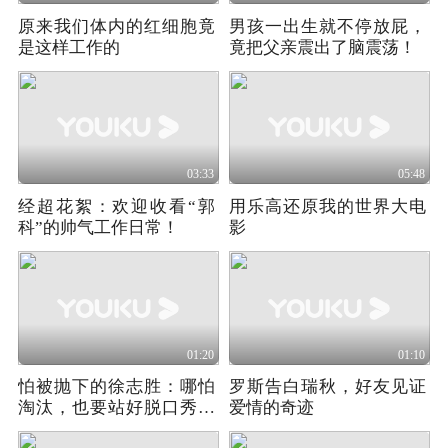
原来我们体内的红细胞竟
男孩一出生就不停放屁，
是这样工作的
竟把父亲震出了脑震荡！
03:33
05:48
经超花絮：欢迎收看“郭
用乐高还原我的世界大电
科”的帅气工作日常！
影
01:20
01:10
怕被抛下的徐志胜：哪怕
罗斯告白瑞秋，好友见证
淘汰，也要站好脱口秀最
爱情的奇迹
后一岗