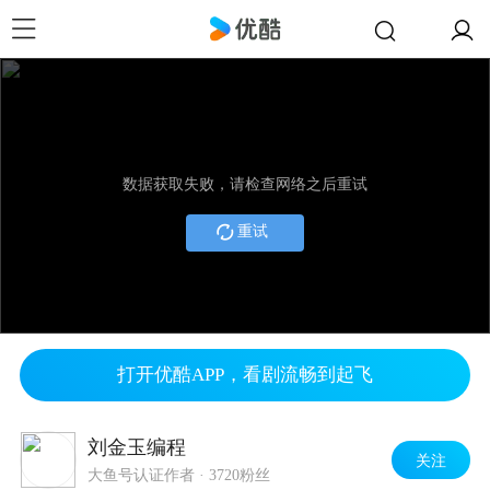
数据获取失败，请检查网络之后重试
重试
打开优酷APP，看剧流畅到起飞
刘金玉编程
关注
大鱼号认证作者
·
3720粉丝