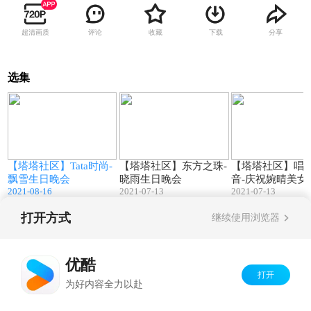
超清画质
评论
收藏
下载
分享
选集
9
87:33
107:47
【塔塔社区】Tata时尚-
【塔塔社区】东方之珠-
【塔塔社区】唱
艺
飘雪生日晚会
晓雨生日晚会
音-庆祝婉晴美女
2021-08-16
2021-07-13
2021-07-13
日晚会
打开方式
继续使用浏览器
Copyright©
2026
优酷 youku.com
版权所有
京ICP备06050721号-1
优酷
打开
为好内容全力以赴