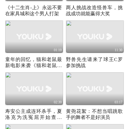
《十二生肖-上》永远不要
两人挑战改造怪兽车，挑
在家具城和这个男人打架
战成功就能赢得大奖
01:19
11:30
童年的回忆，猫和老鼠最
野兽先生请来了球王C罗
新电影来袭《猫和老鼠：
参加挑战
星盘奇缘》
02:39
03:17
寿安公主成连环杀手，夏
黄尧花絮：不想当唱跳歌
洛克为洗冤屈开始查案
手的舞者不是好演员
《青年夏洛克》02