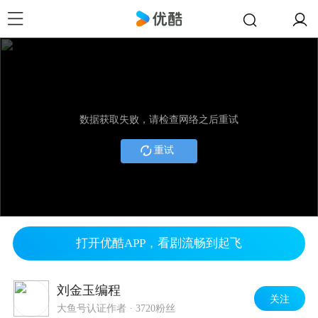
数据获取失败，请检查网络之后重试
重试
打开优酷APP，看剧流畅到起飞
刘金玉编程
关注
大鱼号认证作者
·
3720粉丝