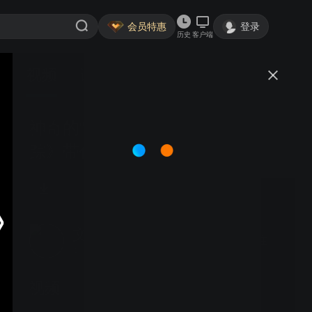
会员特惠
登录
历史
客户端
视频
讨论
神奇的“蟹兵军团”来了！《秘境寻
踪》带你领略奇妙的海南岛
文化新潮派
关注
4粉丝
视频