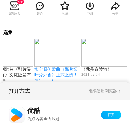
超清画质
评论
收藏
下载
分享
选集
04:06
04:05
04:15
原创歌曲《那片绿
常宁原创歌曲《那片绿
《我是舂陵河》
2021-02-04
外香》文谦版发布
叶分外香》正式上线！
8-06
2021-08-03
打开方式
继续使用浏览器
Copyright©
2026
优酷 youku.com
版权所有
京ICP备06050721号-1
优酷
打开
为好内容全力以赴