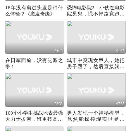
18年没有剪过头发是种什
恐怖电影院2：小伙在电影
么体验？《魔发奇缘》
院见鬼，慌不择路竟跑进
电梯
01:13
01:27
在日军面前，没有党派之
城市中突现女巨人，她把
争！
房子毁了，然后直接躺下
睡觉
05:33
07:55
100个小学生挑战地表最强
男人发现一个神秘模型，
大力士拔河，谁更技高一
竟然能操控现实世界！
筹呢
《新阴阳魔界》