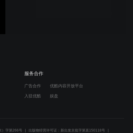
21_大学生交流项目第八弹
南京中日交流之窗 “Shall we
dance，suzume?”～宫城大
学“小麻雀”在南京开展麻雀
舞交流～（日本語）
8_心連心中日交流之窗 夏令
营2014（日本語）
16_学生交流项目第3弹 西
服务合作
宁交流之窗 从涩谷街头到西
宁～体验年轻人文化 JAPAN
STYLE～（日本語）4
广告合作
优酷内容开放平台
入驻优酷
娱盘
16_学生交流项目第3弹 西
宁交流之窗 从涩谷街头到西
宁～体验年轻人文化 JAPAN
STYLE～（日本語）5
）字第266号
出版物经营许可证：新出发京批字第直150118号