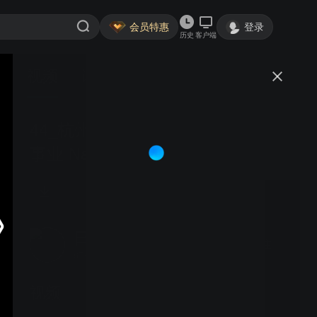
会员特惠
登录
历史
客户端
视频
讨论
44_杭州中日交流之窗大学生交流
事业 Nagomi-no-ba
日本国际交流基金会
关注
87粉丝
视频