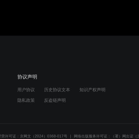
协议声明
用户协议
历史协议文本
知识产权声明
隐私政策
反盗链声明
营许可证：京网文（2024）0368-017号
网络出版服务许可证：（署）网出证（京