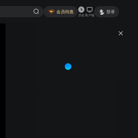
会员特惠
登录
历史
客户端
视频
讨论
We Are Altec
阿尔泰克中国
关注
2粉丝
视频
阿尔泰克全地形履带式绝缘
斗臂车作业展示