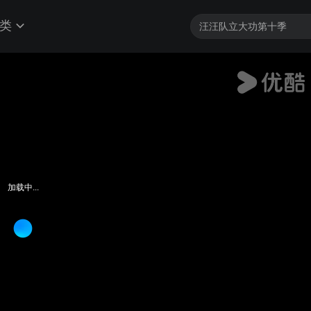
类
加载中...