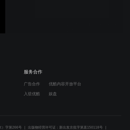
阿尔泰克AT37-GW：小型化
设备的神器
美国专家盛赞国内带电作业
技能水平
服务合作
广告合作
优酷内容开放平台
阿尔泰克坦克履带式多功能
入驻优酷
娱盘
车
广州南方电安科技有限公司
从阿尔泰克引进的亚洲第一
）字第266号
出版物经营许可证：新出发京批字第直150118号