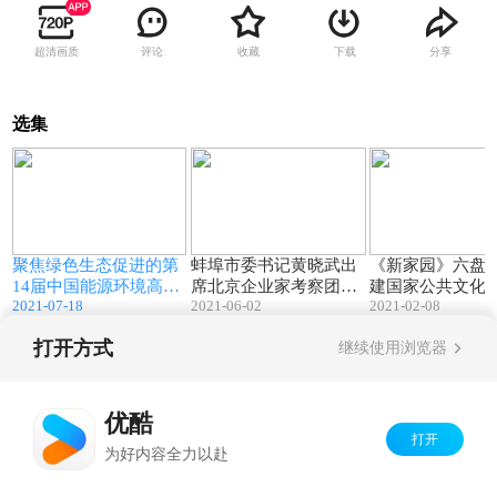
超清画质
评论
收藏
下载
分享
选集
7
03:43
01:35
聚焦绿色生态促进的第
蚌埠市委书记黄晓武出
《新家园》六盘
14届中国能源环境高峰
席北京企业家考察团座
建国家公共文化
2021-07-18
2021-06-02
2021-02-08
论坛 暨重大项目阶段成
谈会
系示范区专题纪
果发布交流会在京召开
打开方式
继续使用浏览器
Copyright©
2026
优酷 youku.com
版权所有
京ICP备06050721号-1
优酷
打开
为好内容全力以赴