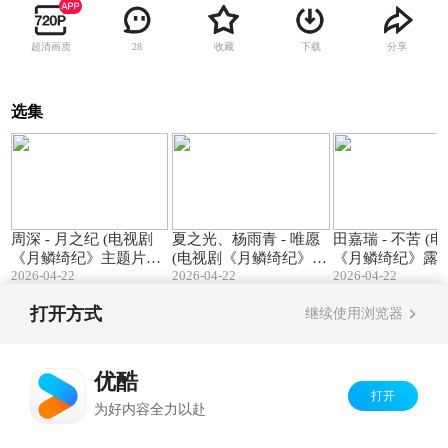
超清画质
收藏
下载
分享
28
选集
03:37
04:01
周深 - 月之纪 (电视剧
夏之光、杨雨青 - 唯愿
田嘉瑞 - 不苦 (
《月鳞绮纪》主题片尾
(电视剧《月鳞绮纪》小
《月鳞绮纪》露芜
2026-04-22
2026-04-22
2026-04-22
曲)
唯·篇章曲)
灵 命定曲)男声版
打开方式
继续使用浏览器
Copyright©
2026
优酷 youku.com
版权所有
京ICP备06050721号-1
优酷
打开
为好内容全力以赴