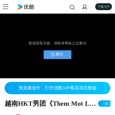
下载APP
数据获取失败，请检查网络之后重试
重试
预览播放中，打开优酷APP看高清完整版
越南HKT男团《Them Mot Lan Dau》【MV《错错错》越南语版】
+追