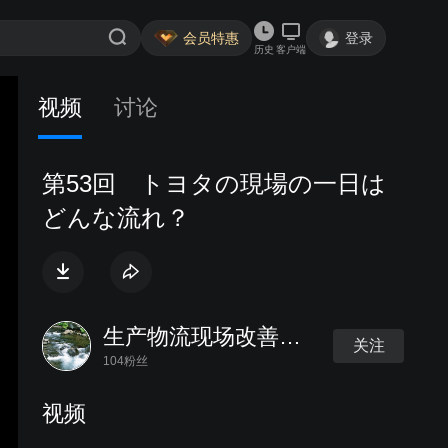
会员特惠
登录
历史
客户端
视频
讨论
第53回 トヨタの現場の一日は
どんな流れ？
生产物流现场改善研究会
关注
104粉丝
视频