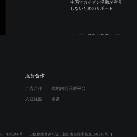
中国でカイゼン活動が停滞
しないためのサポート
カイゼン活動が停滞してし
まうポイントを知る
仕掛品の滞留をどう管理す
服务合作
るか？
广告合作
优酷内容开放平台
入驻优酷
娱盘
黒田先生セミナー『後世に
残る工場を作る』.mov
）字第266号
出版物经营许可证：新出发京批字第直150118号