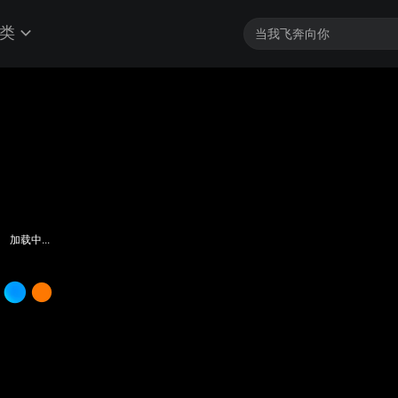
类
加载中...