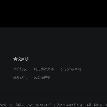
协议声明
用户协议
历史协议文本
知识产权声明
隐私政策
反盗链声明
营许可证：京网文（2024）0368-017号
网络出版服务许可证：（署）网出证（京