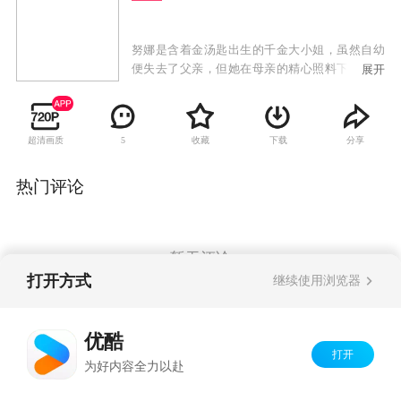
努娜是含着金汤匙出生的千金大小姐，虽然自幼
便失去了父亲，但她在母亲的精心照料下健康长
展开
大。努娜的个性十分开朗乐观，深得身边朋友们
的喜爱。有天，母亲告诉努娜，其实她一直知道
自己丈夫的下落，追随着母亲给出的线索，努娜
超清画质
收藏
下载
分享
5
来到了一个农场，邂逅了农场主辛昂。为了能够
混进农场接近父亲，努娜给自己编造了一个虚假
的可怜穷人家女儿的身份，辛昂信以为真雇佣了
热门评论
她，却发现努娜实际上什么都不会做，还把农场
搞的一团糟。辛昂不得不跟在她的身后，一边替
努娜收拾烂摊子，一边教导她的工作。久而久
之，辛昂开始怀疑起努娜的真实身份。
暂无评论
打开方式
继续使用浏览器
Copyright©
2026
优酷 youku.com
版权所有
优酷
京ICP备06050721号-1
打开
为好内容全力以赴