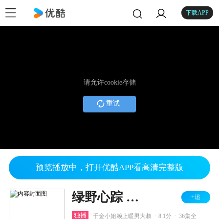
下载APP
请允许cookie存储
重试
预览播放中，打开优酷APP看高清完整版
绿野心踪 DVD版
+追
.
.
独播
千金小姐赖上暖男大叔
8.1分
36集全