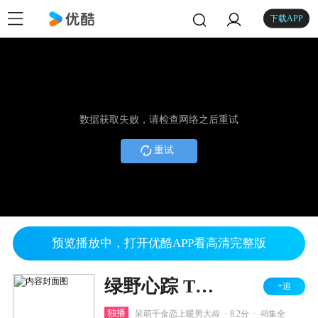
下载APP
数据获取失败，请检查网络之后重试
重试
预览播放中，打开优酷APP看高清完整版
绿野心踪 TV版
+追
.
.
独播
呆萌千金恋上暖男大叔
8.2分
48集全