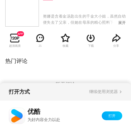
努娜是含着金汤匙出生的千金大小姐，虽然自幼
便失去了父亲，但她在母亲的精心照料下健康长
展开
大。努娜的个性十分开朗乐观，深得身边朋友们
的喜爱。有天，母亲告诉努娜，其实她一直知道
自己丈夫的下落，追随着母亲给出的线索，努娜
超清画质
收藏
下载
分享
25
来到了一个农场，邂逅了农场主辛昂。为了能够
混进农场接近父亲，努娜给自己编造了一个虚假
的可怜穷人家女儿的身份，辛昂信以为真雇佣了
热门评论
她，却发现努娜实际上什么都不会做，还把农场
搞的一团糟。辛昂不得不跟在她的身后，一边替
努娜收拾烂摊子，一边教导她的工作。久而久
之，辛昂开始怀疑起努娜的真实身份。
暂无评论
打开方式
继续使用浏览器
Copyright©
2026
优酷 youku.com
版权所有
优酷
京ICP备06050721号-1
打开
为好内容全力以赴