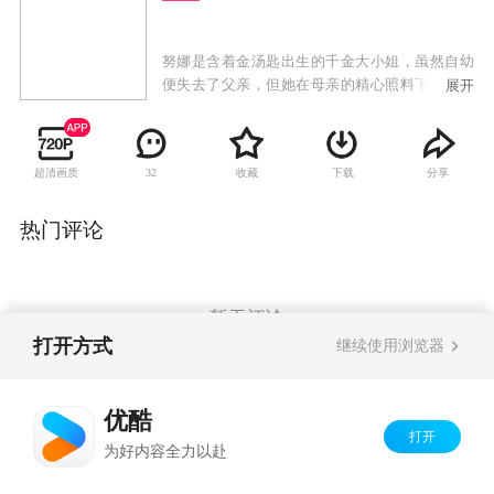
努娜是含着金汤匙出生的千金大小姐，虽然自幼
便失去了父亲，但她在母亲的精心照料下健康长
展开
大。努娜的个性十分开朗乐观，深得身边朋友们
的喜爱。有天，母亲告诉努娜，其实她一直知道
自己丈夫的下落，追随着母亲给出的线索，努娜
超清画质
收藏
下载
分享
32
来到了一个农场，邂逅了农场主辛昂。为了能够
混进农场接近父亲，努娜给自己编造了一个虚假
的可怜穷人家女儿的身份，辛昂信以为真雇佣了
热门评论
她，却发现努娜实际上什么都不会做，还把农场
搞的一团糟。辛昂不得不跟在她的身后，一边替
努娜收拾烂摊子，一边教导她的工作。久而久
之，辛昂开始怀疑起努娜的真实身份。
暂无评论
打开方式
继续使用浏览器
Copyright©
2026
优酷 youku.com
版权所有
优酷
京ICP备06050721号-1
打开
为好内容全力以赴