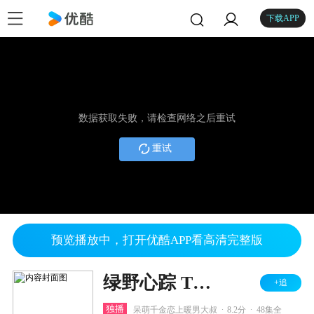
下载APP
数据获取失败，请检查网络之后重试
重试
预览播放中，打开优酷APP看高清完整版
绿野心踪 TV版
+追
.
.
独播
呆萌千金恋上暖男大叔
8.2分
48集全