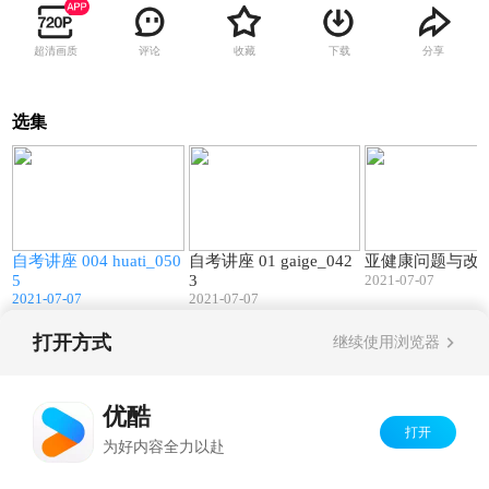
超清画质
评论
收藏
下载
分享
选集
3
24:12
42:47
自考讲座 004 huati_050
自考讲座 01 gaige_042
亚健康问题与改
5
3
2021-07-07
2021-07-07
2021-07-07
打开方式
继续使用浏览器
Copyright©
2026
优酷 youku.com
版权所有
京ICP备06050721号-1
优酷
打开
为好内容全力以赴