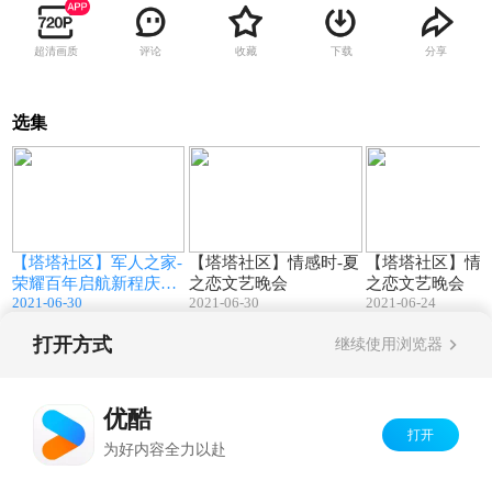
超清画质
评论
收藏
下载
分享
选集
4
128:20
111:57
-
【塔塔社区】军人之家-
【塔塔社区】情感时-夏
【塔塔社区】情感
荣耀百年启航新程庆祝
之恋文艺晚会
之恋文艺晚会
2021-06-30
2021-06-30
2021-06-24
建党100周年晚会
打开方式
继续使用浏览器
Copyright©
2026
优酷 youku.com
版权所有
京ICP备06050721号-1
优酷
打开
为好内容全力以赴