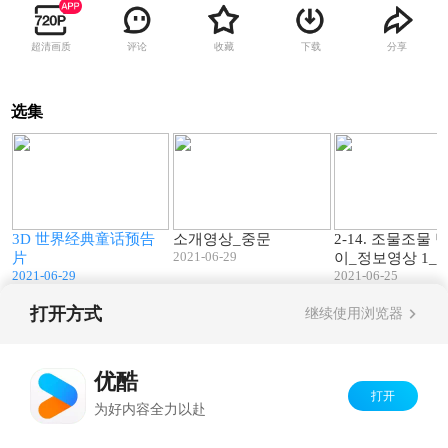
超清画质
评论
收藏
下载
分享
选集
2
01:35
03:03
3D 世界经典童话预告
소개영상_중문
2-14. 조물조물
2021-06-29
片
이_정보영상 1_
2021-06-29
2021-06-25
打开方式
继续使用浏览器
Copyright©
2026
优酷 youku.com
版权所有
京ICP备06050721号-1
优酷
打开
为好内容全力以赴