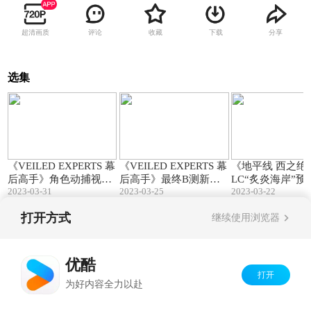
超清画质
评论
收藏
下载
分享
选集
03:10
02:47
《VEILED EXPERTS 幕
《VEILED EXPERTS 幕
《地平线 西之绝
后高手》角色动捕视频
后高手》最终B测新预
LC“炙炎海岸”预
2023-03-31
2023-03-25
2023-03-22
公开
告片
打开方式
继续使用浏览器
Copyright©
2026
优酷 youku.com
版权所有
京ICP备06050721号-1
优酷
打开
为好内容全力以赴